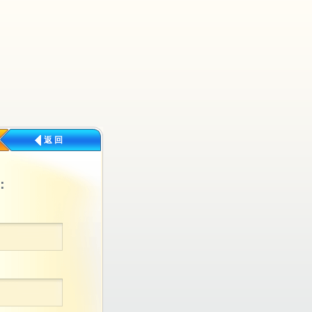
返 回
：