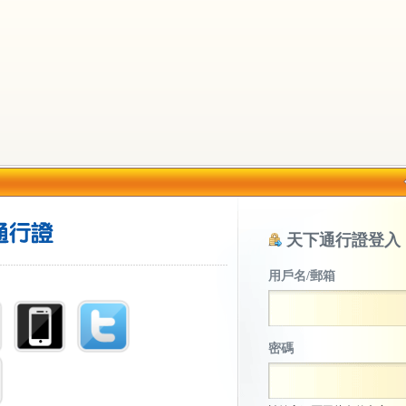
天下通行證登入
用戶名/郵箱
密碼