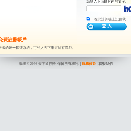
請輸入下面圖片內的文字。
在此計算機上記住我
免費註冊帳戶
推出的統一帳號系統，可登入天下網遊所有遊戲。
版權 © 2026 天下通行證. 保留所有權利. |
服務條款
| 聯繫我們