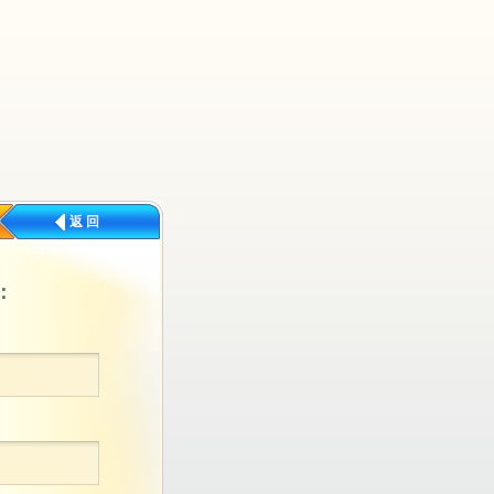
返 回
：