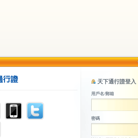
天下通行證登入
用戶名/郵箱
密碼