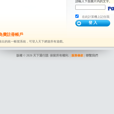
請輸入下面圖片內的文字。
在此計算機上記住我
免費註冊帳戶
推出的統一帳號系統，可登入天下網遊所有遊戲。
版權 © 2026 天下通行證. 保留所有權利. |
服務條款
| 聯繫我們